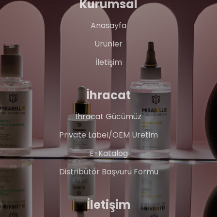
Kurumsal
Anasayfa
Ürünler
İletişim
İhracat
İhracat Gücümüz
Private Label/OEM Üretim
E-Katalog
Distribütör Başvuru Formu
İletişim